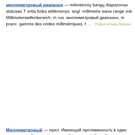
миллиметровый диапазон
— milimetrinių bangų diapazonas
statusas T sritis fizika atitikmenys: angl. millimetre wave range vok.
Millimeterwellenbereich, m rus. миллиметровый диапазон, m
pranc. gamme des ondes millimétriques, f …
Fizikos terminų žodynas
Миллиметровый
— прил. Имеющий протяженность в один