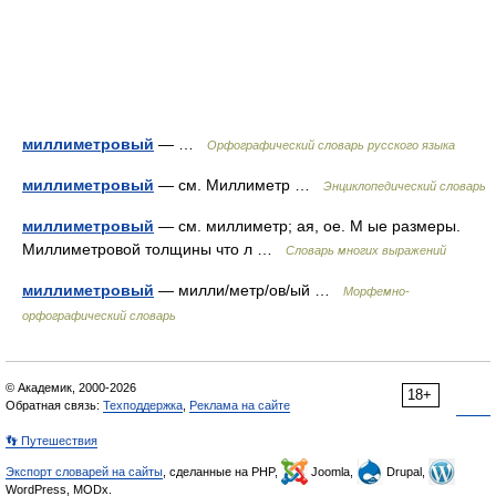
миллиметровый
— …
Орфографический словарь русского языка
миллиметровый
— см. Миллиметр …
Энциклопедический словарь
миллиметровый
— см. миллиметр; ая, ое. М ые размеры.
Миллиметровой толщины что л …
Словарь многих выражений
миллиметровый
— милли/метр/ов/ый …
Морфемно-
орфографический словарь
© Академик, 2000-2026
18+
Обратная связь:
Техподдержка
,
Реклама на сайте
👣 Путешествия
Экспорт словарей на сайты
, сделанные на PHP,
Joomla,
Drupal,
WordPress, MODx.