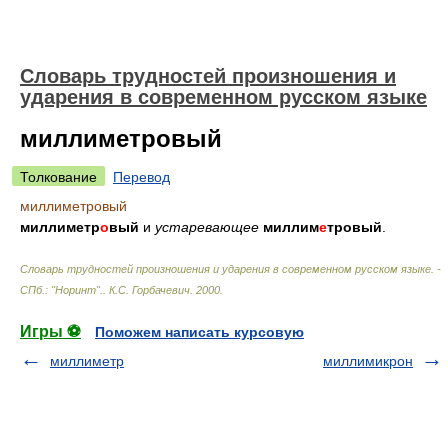
Словарь трудностей произношения и
ударения в современном русском языке
миллиметровый
Толкование
Перевод
миллиметровый
миллиметр
о
вый
и
устаревающее
миллим
е
тровый
.
Словарь трудностей произношения и ударения в современном русском языке. -
СПб.: "Норинт".
.
К.С. Горбачевич
.
2000
.
Игры ⚽
Поможем написать курсовую
миллиметр
миллимикрон